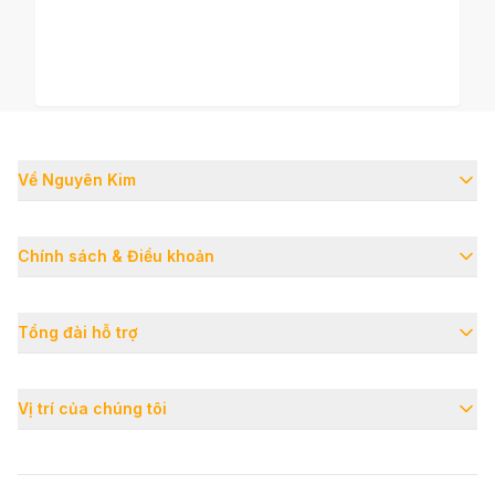
- Dễ dàng thiết lập cũng như quản lý người dùng,
thiết bị và dữ liệu nên bạn có thể tập trung vào việc
vận hành doanh nghiệp của mình.
Về Nguyên Kim
Chính sách & Điều khoản
Tổng đài hỗ trợ
Vị trí của chúng tôi