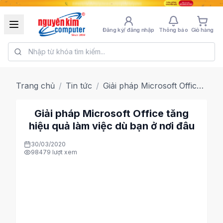
Đăng ký/ đăng nhập
Thông báo
Giỏ hàng
Trang chủ
/
Tin tức
/
Giải pháp Microsoft Office tăng hiệu quả làm việc dù bạn ở nơi đâu
Giải pháp Microsoft Office tăng
hiệu quả làm việc dù bạn ở nơi đâu
30/03/2020
98479
lượt xem
Microsoft Office
(hoặc đơn giản là Office) là tên
của một bộ ứng dụng văn phòng gồm các chương
trình, máy chủ, và dịch vụ phát triển bởi Microsoft,
được giới thiệu lần đầu bởi Bill Gates ngày 1 tháng 8
năm 1988, tại COMDEX ở Las Vegas. Ban đầu đây là